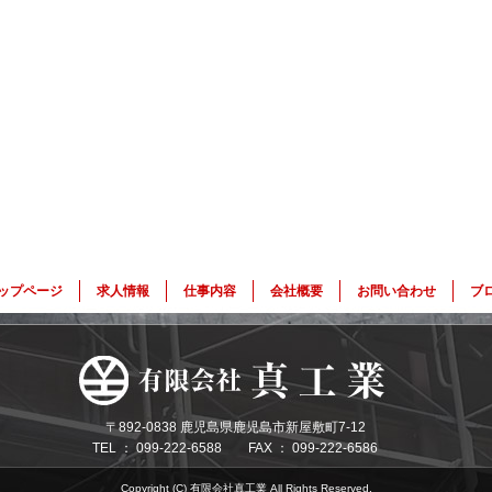
ップページ
求人情報
仕事内容
会社概要
お問い合わせ
ブ
〒892-0838 鹿児島県鹿児島市新屋敷町7-12
TEL ： 099-222-6588 FAX ： 099-222-6586
Copyright (C) 有限会社真工業 All Rights Reserved.