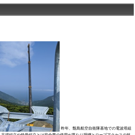
昨年、甑島航空自衛隊基地での電波塔組
、足場組立や鉄骨組立とは安全帯の使用が異なり胴綱とロープアクセスの技